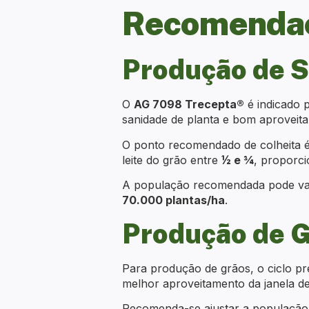
Recomendaç
Produção de S
O
AG 7098 Trecepta®
é indicado 
sanidade de planta e bom aproveita
O ponto recomendado de colheita 
leite do grão entre
½ e ¾
, proporci
A população recomendada pode vari
70.000 plantas/ha
.
Produção de G
Para produção de grãos, o ciclo p
melhor aproveitamento da janela de
Recomenda-se ajustar a população d