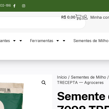
4302-186
Minha co
R$
0,00
zantes
Ferramentas
Sementes de Milho
Início
/
Sementes de Milho
/
TRECEPTA — Agroceres
Semente 