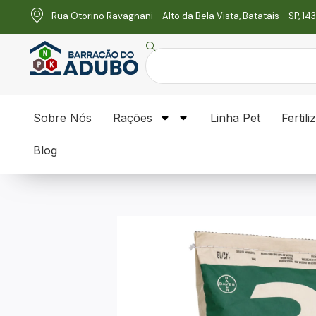
Rua Otorino Ravagnani - Alto da Bela Vista, Batatais - SP, 1
Sobre Nós
Rações
Linha Pet
Fertili
Blog