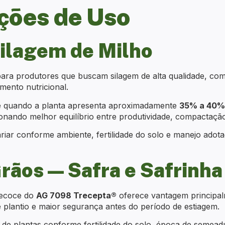
ões de Uso
ilagem de Milho
para produtores que buscam silagem de alta qualidade, c
mento nutricional.
é quando a planta apresenta aproximadamente
35% a 40% 
onando melhor equilíbrio entre produtividade, compactação e
ar conforme ambiente, fertilidade do solo e manejo adot
rãos — Safra e Safrinha
recoce do
AG 7098 Trecepta®
oferece vantagem principal
 plantio e maior segurança antes do período de estiagem.
e plantas conforme fertilidade do solo, época de semeadur