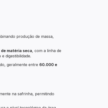
ombinando produção de massa,
de matéria seca
, com a linha de
 digestibilidade.
ado, geralmente entre
60.000 e
mente na safrinha, permitindo
a e nível tecnológico da área.