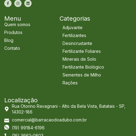
Menu
Categorias
Quem somos
Adjuvante
Produtos
Fertilizantes
Blog
Desincrustante
Contato
Fertilizante Foliares
Minerais de Solo
Fertilizante Biológico
Sementes de Milho
Rações
Localização
Rua Otorino Ravagnani - Alto da Bela Vista, Batatais - SP,
14302-186
comercial@barracaodoadubo.com.br
(19) 99184-6196
(16) 3662-0803