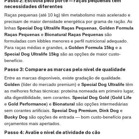
Passo 2: Escolha pelo porte — raças pequenas têm
necessidades diferentes
Raças pequenas (até 10 kg) têm metabolismo mais acelerado e
precisam de maior densidade energética por grama de ração. As
linhas
Special Dog Ultralife Raças Pequenas
,
Golden Formula
Raças Pequenas
e
Bionatural Raças Pequenas
são
formuladas com kibbles menores e perfil nutricional adequado.
Para raças médias e grandes, a
Golden Formula 15kg
e a
Special Dog Ultralife 15kg
são as opções de maior custo-
benefício.
Passo 3: Compare as marcas pelo nível de qualidade
Entre as marcas disponíveis, existe gradação de qualidade.
Golden
(líder do mercado premium) e
Special Dog Ultralife
têm
as melhores fichas técnicas: proteína nomeada em primeiro lugar,
alta digestibilidade, sem corantes.
Special Dog Gold
(
Gold Life
e
Gold Performance
) e
Bionatural
são opções intermediárias
sem corantes artificiais.
Special Dog Premium
,
Dink Dog
e
Bucky Dog
são opções de entrada — bom custo-benefício para
orçamentos mais apertados.
Passo 4: Avalie o nível de atividade do cão