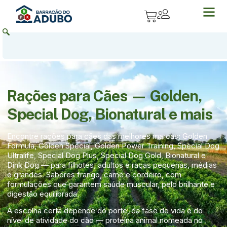
Rações para Cães — Golden,
Special Dog, Bionatural e mais
Encontre rações para cães das melhores marcas: Golden
Formula, Golden Special, Golden Power Training, Special Dog
Ultralife, Special Dog Plus, Special Dog Gold, Bionatural e
Dink Dog — para filhotes, adultos e raças pequenas, médias
e grandes. Sabores frango, carne e cordeiro, com
formulações que garantem saúde muscular, pelo brilhante e
digestão equilibrada.
A escolha certa depende do porte, da fase de vida e do
nível de atividade do cão — proteína animal nomeada no