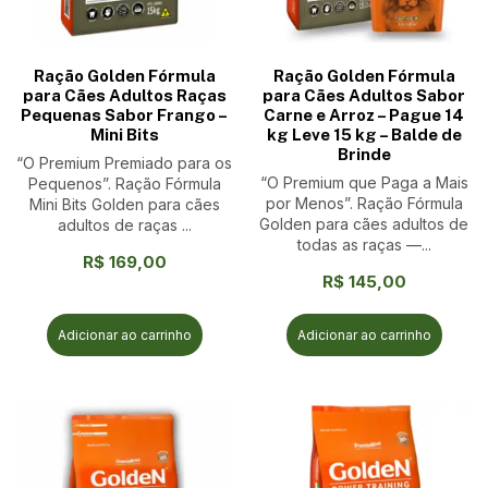
Ração Golden Fórmula
Ração Golden Fórmula
para Cães Adultos Raças
para Cães Adultos Sabor
Pequenas Sabor Frango –
Carne e Arroz – Pague 14
Mini Bits
kg Leve 15 kg – Balde de
Brinde
“O Premium Premiado para os
“O Premium que Paga a Mais
Pequenos”. Ração Fórmula
por Menos”. Ração Fórmula
Mini Bits Golden para cães
Golden para cães adultos de
adultos de raças ...
todas as raças —...
R$
169,00
R$
145,00
Adicionar ao carrinho
Adicionar ao carrinho