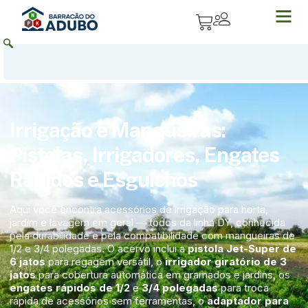
Irrigação e Mangueiras:
Pistolas, Irrigadores, Engates
Rápidos e Esguichos
Aqui você encontra acessórios de irrigação para horta,
jardim e lavagem em geral — todos da linha DY, conhecida
pela durabilidade e pela compatibilidade com mangueiras de
1/2 e 3/4 polegadas. O acervo inclui a
pistola Jet-Super de
6 jatos
para regagem versátil, o
irrigador giratório de 3
jatos
para cobertura automática em gramados e jardins, os
engates rápidos de 1/2
e
3/4 polegadas
para troca
rápida de acessórios sem ferramentas, o
adaptador para