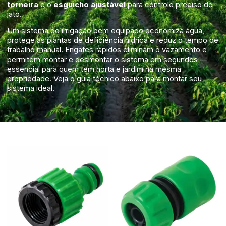
torneira
e o
esguicho ajustável
para controle preciso do
jato.
Um sistema de irrigação bem equipado economiza água,
protege as plantas de deficiência hídrica e reduz o tempo de
trabalho manual. Engates rápidos eliminam o vazamento e
permitem montar e desmontar o sistema em segundos —
essencial para quem tem horta e jardim na mesma
propriedade. Veja o guia técnico abaixo para montar seu
sistema ideal.