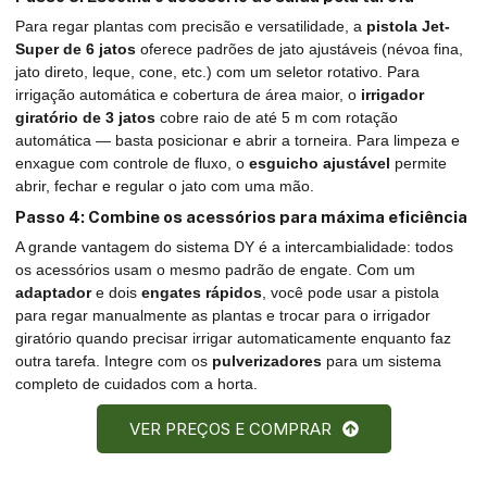
Para regar plantas com precisão e versatilidade, a
pistola Jet-
Super de 6 jatos
oferece padrões de jato ajustáveis (névoa fina,
jato direto, leque, cone, etc.) com um seletor rotativo. Para
irrigação automática e cobertura de área maior, o
irrigador
giratório de 3 jatos
cobre raio de até 5 m com rotação
automática — basta posicionar e abrir a torneira. Para limpeza e
enxague com controle de fluxo, o
esguicho ajustável
permite
abrir, fechar e regular o jato com uma mão.
Passo 4: Combine os acessórios para máxima eficiência
A grande vantagem do sistema DY é a intercambialidade: todos
os acessórios usam o mesmo padrão de engate. Com um
adaptador
e dois
engates rápidos
, você pode usar a pistola
para regar manualmente as plantas e trocar para o irrigador
giratório quando precisar irrigar automaticamente enquanto faz
outra tarefa. Integre com os
pulverizadores
para um sistema
completo de cuidados com a horta.
VER PREÇOS E COMPRAR