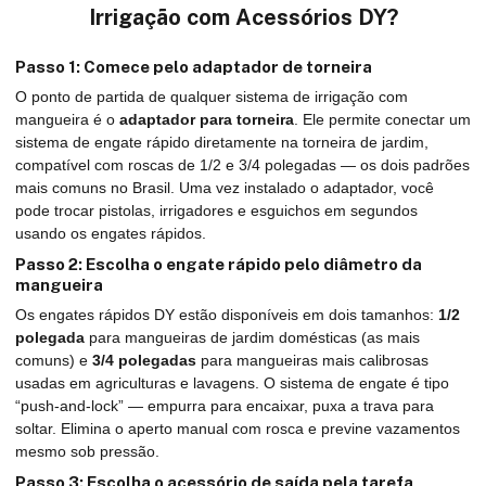
Irrigação com Acessórios DY?
Passo 1: Comece pelo adaptador de torneira
O ponto de partida de qualquer sistema de irrigação com
mangueira é o
adaptador para torneira
. Ele permite conectar um
sistema de engate rápido diretamente na torneira de jardim,
compatível com roscas de 1/2 e 3/4 polegadas — os dois padrões
mais comuns no Brasil. Uma vez instalado o adaptador, você
pode trocar pistolas, irrigadores e esguichos em segundos
usando os engates rápidos.
Passo 2: Escolha o engate rápido pelo diâmetro da
mangueira
Os engates rápidos DY estão disponíveis em dois tamanhos:
1/2
polegada
para mangueiras de jardim domésticas (as mais
comuns) e
3/4 polegadas
para mangueiras mais calibrosas
usadas em agriculturas e lavagens. O sistema de engate é tipo
“push-and-lock” — empurra para encaixar, puxa a trava para
soltar. Elimina o aperto manual com rosca e previne vazamentos
mesmo sob pressão.
Passo 3: Escolha o acessório de saída pela tarefa