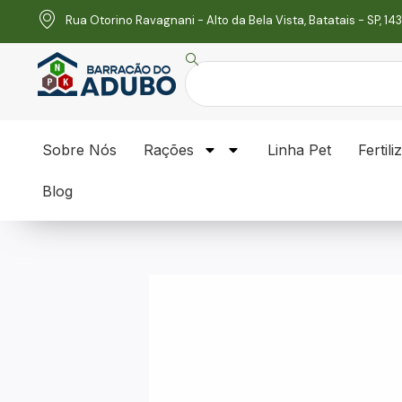
Rua Otorino Ravagnani - Alto da Bela Vista, Batatais - SP, 1
Sobre Nós
Rações
Linha Pet
Fertili
Blog