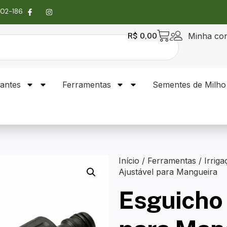
4302-186
Minha co
R$
0,00
zantes
Ferramentas
Sementes de Milho
Início
/
Ferramentas
/
Irrig
Ajustável para Mangueira
Esguicho 