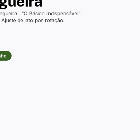
gueira
gueira . “O Básico Indispensável”.
. Ajuste de jato por rotação.
nho