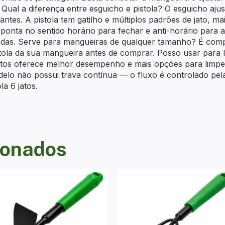
ual a diferença entre esguicho e pistola? O esguicho ajust
antes. A pistola tem gatilho e múltiplos padrões de jato, ma
 ponta no sentido horário para fechar e anti-horário para a
udas. Serve para mangueiras de qualquer tamanho? É comp
bitola da sua mangueira antes de comprar. Posso usar para
jatos oferece melhor desempenho e mais opções para limpe
elo não possui trava contínua — o fluxo é controlado pel
la 6 jatos.
ionados