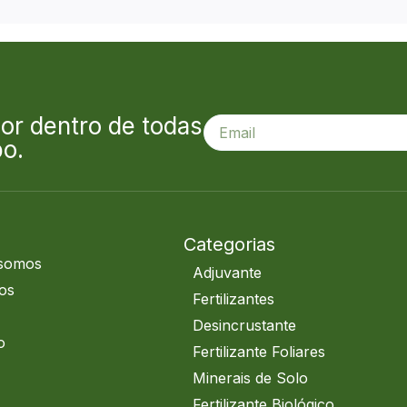
or dentro de todas
o.
u
Categorias
somos
Adjuvante
os
Fertilizantes
Desincrustante
o
Fertilizante Foliares
Minerais de Solo
Fertilizante Biológico