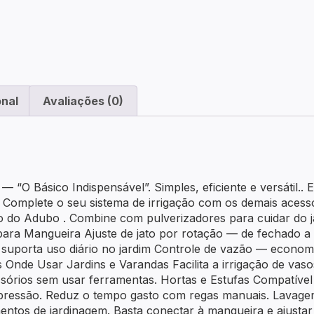
onal
Avaliações (0)
 “O Básico Indispensável”. Simples, eficiente e versátil.. 
Complete o seu sistema de irrigação com os demais acessó
o do Adubo . Combine com pulverizadores para cuidar do ja
para Mangueira Ajuste de jato por rotação — de fechado a 
 suporta uso diário no jardim Controle de vazão — econom
as Onde Usar Jardins e Varandas Facilita a irrigação de vasos
sórios sem usar ferramentas. Hortas e Estufas Compatível
 pressão. Reduz o tempo gasto com regas manuais. Lavage
entos de jardinagem. Basta conectar à mangueira e ajustar