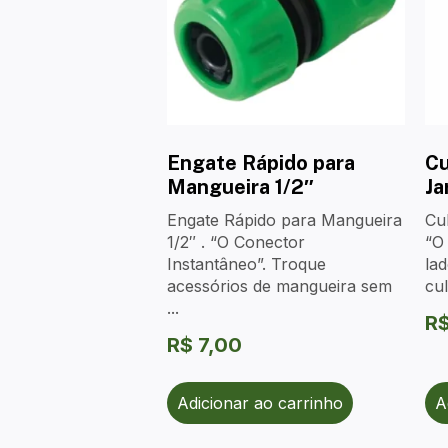
Engate Rápido para
Cu
Mangueira 1/2″
Ja
Engate Rápido para Mangueira
Cul
1/2″ . “O Conector
“O 
Instantâneo”. Troque
lad
acessórios de mangueira sem
cult
...
R
R$
7,00
Adicionar ao carrinho
A