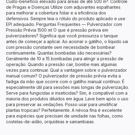
Custo-benefício elevado para áreas de até 500 m². Controle
de Pragas e Doenças Utilize com adjuvantes espalhantes
para melhorar a cobertura foliar e a eficiência dos
defensivos. Sempre leia o rótulo do produto aplicado e use
EPI adequado. Perguntas Frequentes — Pulverizador com
Pressão Prévia 1500 ml O que é pressão prévia em
pulverizadores? Significa que você pressuriza o tanque
antes de começar a aplicar. Ao acionar o gatilho, o líquido sai
com pressão constante sem necessidade de bombear
continuamente. Quantas bombadas são necessárias?
Geralmente de 10 a 15 bombadas para atingir a pressão de
operação. Quando a pressão cair, bombe mais algumas
vezes para continuar. Qual a vantagem sobre o pulverizador
manual comum? O pulverizador de pressão prévia evita a
fadiga da mão que ocorre com o gatilho manual contínuo. É
especialmente útil para sessões mais longas de pulverização.
Serve para fungicidas e inseticidas? Sim, é compatível com a
maioria dos produtos diluídos em água. Lave bem após o uso
para preservar as vedações. Posso usar para umidificar
plantas tropicais? Perfeitamente. A névoa fina é excelente
para espécies que precisam de umidade nas folhas, como
costelas-de-adão, orquídeas e samambaias.