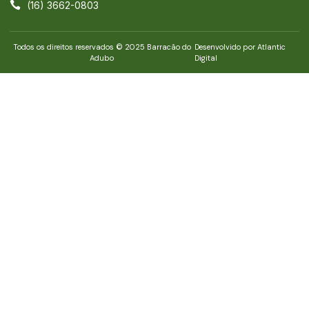
(16) 3662-0803
Todos os direitos reservados © 2025 Barracão do
Desenvolvido por Atlantic
Adubo
Digital