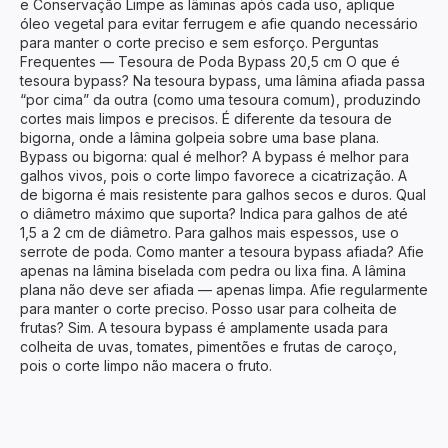
e Conservação Limpe as lâminas após cada uso, aplique
óleo vegetal para evitar ferrugem e afie quando necessário
para manter o corte preciso e sem esforço. Perguntas
Frequentes — Tesoura de Poda Bypass 20,5 cm O que é
tesoura bypass? Na tesoura bypass, uma lâmina afiada passa
“por cima” da outra (como uma tesoura comum), produzindo
cortes mais limpos e precisos. É diferente da tesoura de
bigorna, onde a lâmina golpeia sobre uma base plana.
Bypass ou bigorna: qual é melhor? A bypass é melhor para
galhos vivos, pois o corte limpo favorece a cicatrização. A
de bigorna é mais resistente para galhos secos e duros. Qual
o diâmetro máximo que suporta? Indica para galhos de até
1,5 a 2 cm de diâmetro. Para galhos mais espessos, use o
serrote de poda. Como manter a tesoura bypass afiada? Afie
apenas na lâmina biselada com pedra ou lixa fina. A lâmina
plana não deve ser afiada — apenas limpa. Afie regularmente
para manter o corte preciso. Posso usar para colheita de
frutas? Sim. A tesoura bypass é amplamente usada para
colheita de uvas, tomates, pimentões e frutas de caroço,
pois o corte limpo não macera o fruto.