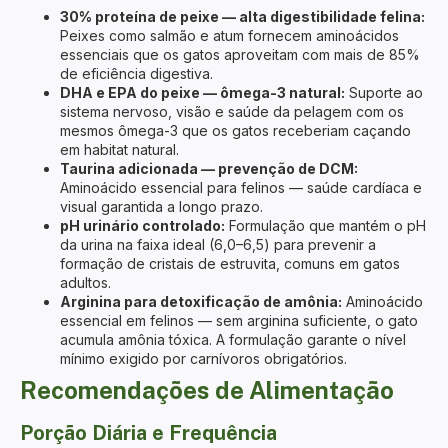
30% proteína de peixe — alta digestibilidade felina:
Peixes como salmão e atum fornecem aminoácidos
essenciais que os gatos aproveitam com mais de 85%
de eficiência digestiva.
DHA e EPA do peixe — ômega-3 natural:
Suporte ao
sistema nervoso, visão e saúde da pelagem com os
mesmos ômega-3 que os gatos receberiam caçando
em habitat natural.
Taurina adicionada — prevenção de DCM:
Aminoácido essencial para felinos — saúde cardíaca e
visual garantida a longo prazo.
pH urinário controlado:
Formulação que mantém o pH
da urina na faixa ideal (6,0–6,5) para prevenir a
formação de cristais de estruvita, comuns em gatos
adultos.
Arginina para detoxificação de amônia:
Aminoácido
essencial em felinos — sem arginina suficiente, o gato
acumula amônia tóxica. A formulação garante o nível
mínimo exigido por carnívoros obrigatórios.
Recomendações de Alimentação
Porção Diária e Frequência