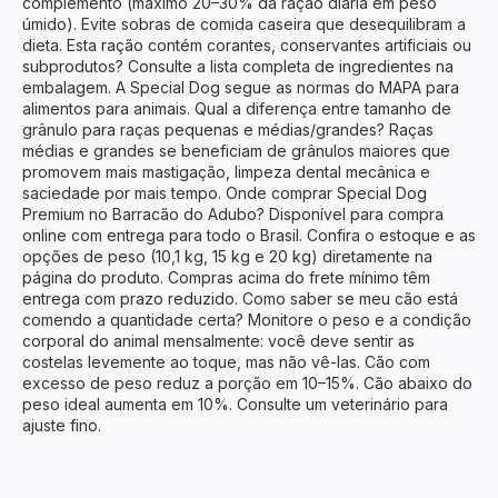
complemento (máximo 20–30% da ração diária em peso
úmido). Evite sobras de comida caseira que desequilibram a
dieta. Esta ração contém corantes, conservantes artificiais ou
subprodutos? Consulte a lista completa de ingredientes na
embalagem. A Special Dog segue as normas do MAPA para
alimentos para animais. Qual a diferença entre tamanho de
grânulo para raças pequenas e médias/grandes? Raças
médias e grandes se beneficiam de grânulos maiores que
promovem mais mastigação, limpeza dental mecânica e
saciedade por mais tempo. Onde comprar Special Dog
Premium no Barracão do Adubo? Disponível para compra
online com entrega para todo o Brasil. Confira o estoque e as
opções de peso (10,1 kg, 15 kg e 20 kg) diretamente na
página do produto. Compras acima do frete mínimo têm
entrega com prazo reduzido. Como saber se meu cão está
comendo a quantidade certa? Monitore o peso e a condição
corporal do animal mensalmente: você deve sentir as
costelas levemente ao toque, mas não vê-las. Cão com
excesso de peso reduz a porção em 10–15%. Cão abaixo do
peso ideal aumenta em 10%. Consulte um veterinário para
ajuste fino.