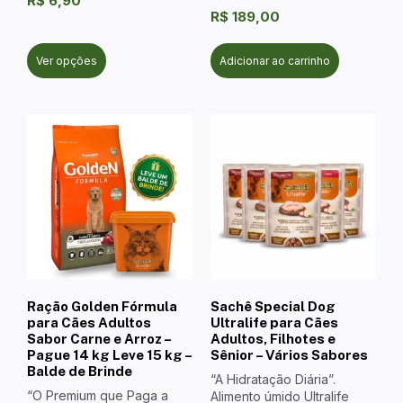
R$
6,90
R$
189,00
Ver opções
Adicionar ao carrinho
Ração Golden Fórmula
Sachê Special Dog
para Cães Adultos
Ultralife para Cães
Sabor Carne e Arroz –
Adultos, Filhotes e
Pague 14 kg Leve 15 kg –
Sênior – Vários Sabores
Balde de Brinde
“A Hidratação Diária”.
“O Premium que Paga a
Alimento úmido Ultralife