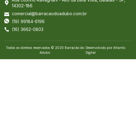
14302-186
comercial@barracaodoadubo.com.br
(19) 99184-6196
(16) 3662-0803
Todos os direitos reservados © 2025 Barracão do
Desenvolvido por Atlantic
Adubo
Digital