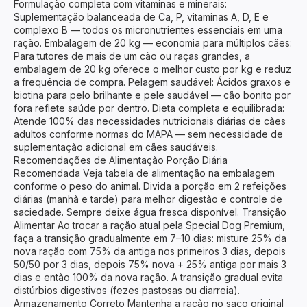
Formulação completa com vitaminas e minerais:
Suplementação balanceada de Ca, P, vitaminas A, D, E e
complexo B — todos os micronutrientes essenciais em uma
ração. Embalagem de 20 kg — economia para múltiplos cães:
Para tutores de mais de um cão ou raças grandes, a
embalagem de 20 kg oferece o melhor custo por kg e reduz
a frequência de compra. Pelagem saudável: Ácidos graxos e
biotina para pelo brilhante e pele saudável — cão bonito por
fora reflete saúde por dentro. Dieta completa e equilibrada:
Atende 100% das necessidades nutricionais diárias de cães
adultos conforme normas do MAPA — sem necessidade de
suplementação adicional em cães saudáveis.
Recomendações de Alimentação Porção Diária
Recomendada Veja tabela de alimentação na embalagem
conforme o peso do animal. Divida a porção em 2 refeições
diárias (manhã e tarde) para melhor digestão e controle de
saciedade. Sempre deixe água fresca disponível. Transição
Alimentar Ao trocar a ração atual pela Special Dog Premium,
faça a transição gradualmente em 7–10 dias: misture 25% da
nova ração com 75% da antiga nos primeiros 3 dias, depois
50/50 por 3 dias, depois 75% nova + 25% antiga por mais 3
dias e então 100% da nova ração. A transição gradual evita
distúrbios digestivos (fezes pastosas ou diarreia).
Armazenamento Correto Mantenha a ração no saco original