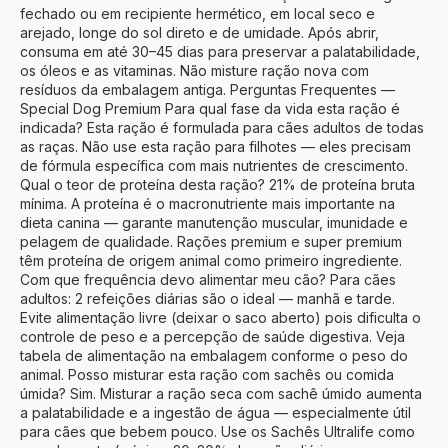
fechado ou em recipiente hermético, em local seco e
arejado, longe do sol direto e de umidade. Após abrir,
consuma em até 30–45 dias para preservar a palatabilidade,
os óleos e as vitaminas. Não misture ração nova com
resíduos da embalagem antiga. Perguntas Frequentes —
Special Dog Premium Para qual fase da vida esta ração é
indicada? Esta ração é formulada para cães adultos de todas
as raças. Não use esta ração para filhotes — eles precisam
de fórmula específica com mais nutrientes de crescimento.
Qual o teor de proteína desta ração? 21% de proteína bruta
mínima. A proteína é o macronutriente mais importante na
dieta canina — garante manutenção muscular, imunidade e
pelagem de qualidade. Rações premium e super premium
têm proteína de origem animal como primeiro ingrediente.
Com que frequência devo alimentar meu cão? Para cães
adultos: 2 refeições diárias são o ideal — manhã e tarde.
Evite alimentação livre (deixar o saco aberto) pois dificulta o
controle de peso e a percepção de saúde digestiva. Veja
tabela de alimentação na embalagem conforme o peso do
animal. Posso misturar esta ração com sachês ou comida
úmida? Sim. Misturar a ração seca com sachê úmido aumenta
a palatabilidade e a ingestão de água — especialmente útil
para cães que bebem pouco. Use os Sachês Ultralife como