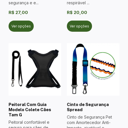
segurança e e...
respirável ...
R$
27,00
R$
20,00
Ver opções
Ver opções
Peitoral Com Guia
Cinto de Segurança
Modelo Colete Cães
Spread
Tam G
Cinto de Segurança Pet
Peitoral confortável e
com Amortecedor Anti-
seguro para cães de
Impacto, ajustável e