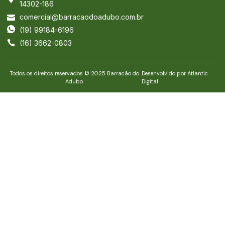
14302-186
comercial@barracaodoadubo.com.br
(19) 99184-6196
(16) 3662-0803
Todos os direitos reservados © 2025 Barracão do
Desenvolvido por Atlantic
Adubo
Digital