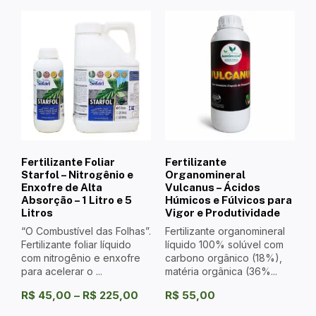
Fertilizante Foliar
Fertilizante
Starfol – Nitrogênio e
Organomineral
Enxofre de Alta
Vulcanus – Ácidos
Absorção – 1 Litro e 5
Húmicos e Fúlvicos para
Litros
Vigor e Produtividade
“O Combustível das Folhas”.
Fertilizante organomineral
Fertilizante foliar líquido
líquido 100% solúvel com
com nitrogênio e enxofre
carbono orgânico (18%),
para acelerar o ...
matéria orgânica (36%...
R$
45,00
–
R$
225,00
R$
55,00