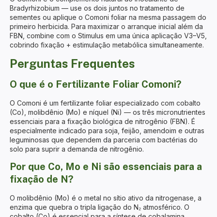
Bradyrhizobium — use os dois juntos no tratamento de
sementes ou aplique o Comoni foliar na mesma passagem do
primeiro herbicida. Para maximizar o arranque inicial além da
FBN, combine com o
Stimulus
em uma única aplicação V3–V5,
cobrindo fixação + estimulação metabólica simultaneamente.
Perguntas Frequentes
O que é o Fertilizante Foliar Comoni?
O Comoni é um fertilizante foliar especializado com cobalto
(Co), molibdênio (Mo) e níquel (Ni) — os três micronutrientes
essenciais para a fixação biológica de nitrogênio (FBN). É
especialmente indicado para soja, feijão, amendoim e outras
leguminosas que dependem da parceria com bactérias do
solo para suprir a demanda de nitrogênio.
Por que Co, Mo e Ni são essenciais para a
fixação de N?
O molibdênio (Mo) é o metal no sítio ativo da nitrogenase, a
enzima que quebra o tripla ligação do N₂ atmosférico. O
cobalto (Co) é essencial para a síntese de cobalamina,