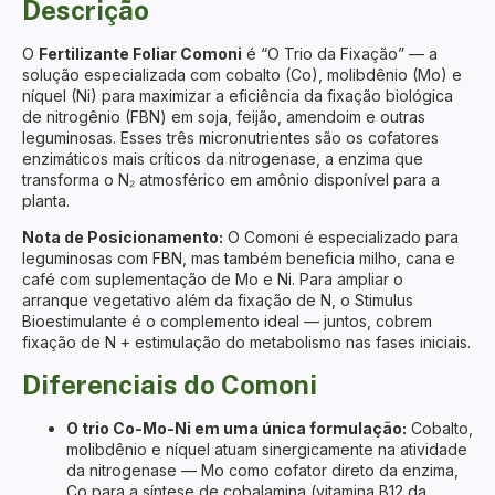
Descrição
O
Fertilizante Foliar Comoni
é “O Trio da Fixação” — a
solução especializada com cobalto (Co), molibdênio (Mo) e
níquel (Ni) para maximizar a eficiência da fixação biológica
de nitrogênio (FBN) em soja, feijão, amendoim e outras
leguminosas. Esses três micronutrientes são os cofatores
enzimáticos mais críticos da nitrogenase, a enzima que
transforma o N₂ atmosférico em amônio disponível para a
planta.
Nota de Posicionamento:
O Comoni é especializado para
leguminosas com FBN, mas também beneficia milho, cana e
café com suplementação de Mo e Ni. Para ampliar o
arranque vegetativo além da fixação de N, o
Stimulus
Bioestimulante
é o complemento ideal — juntos, cobrem
fixação de N + estimulação do metabolismo nas fases iniciais.
Diferenciais do Comoni
O trio Co-Mo-Ni em uma única formulação:
Cobalto,
molibdênio e níquel atuam sinergicamente na atividade
da nitrogenase — Mo como cofator direto da enzima,
Co para a síntese de cobalamina (vitamina B12 da