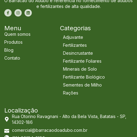
O Barracão do Adubo é referência no fornecimento de adubos
e fertilizantes de alta qualidade.
Menu
Categorias
Quem somos
Adjuvante
Produtos
Fertilizantes
Blog
Desincrustante
Contato
Fertilizante Foliares
Minerais de Solo
Fertilizante Biológico
Sementes de Milho
Rações
Localização
Rua Otorino Ravagnani - Alto da Bela Vista, Batatais - SP,
14302-186
comercial@barracaodoadubo.com.br