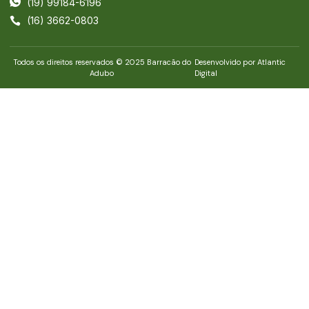
(19) 99184-6196
(16) 3662-0803
Todos os direitos reservados © 2025 Barracão do
Desenvolvido por Atlantic
Adubo
Digital