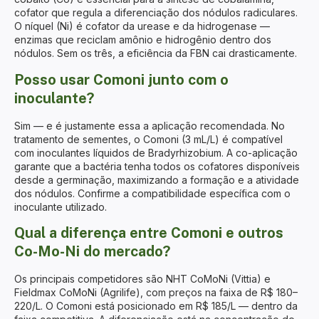
cofator que regula a diferenciação dos nódulos radiculares.
O níquel (Ni) é cofator da urease e da hidrogenase —
enzimas que reciclam amônio e hidrogênio dentro dos
nódulos. Sem os três, a eficiência da FBN cai drasticamente.
Posso usar Comoni junto com o
inoculante?
Sim — e é justamente essa a aplicação recomendada. No
tratamento de sementes, o Comoni (3 mL/L) é compatível
com inoculantes líquidos de Bradyrhizobium. A co-aplicação
garante que a bactéria tenha todos os cofatores disponíveis
desde a germinação, maximizando a formação e a atividade
dos nódulos. Confirme a compatibilidade específica com o
inoculante utilizado.
Qual a diferença entre Comoni e outros
Co-Mo-Ni do mercado?
Os principais competidores são NHT CoMoNi (Vittia) e
Fieldmax CoMoNi (Agrilife), com preços na faixa de R$ 180–
220/L. O Comoni está posicionado em R$ 185/L — dentro da