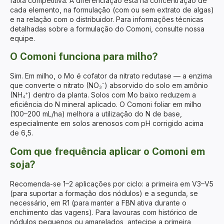
faixa competitiva. A diferenciação está na concentração de
cada elemento, na formulação (com ou sem extrato de algas)
e na relação com o distribuidor. Para informações técnicas
detalhadas sobre a formulação do Comoni, consulte nossa
equipe.
O Comoni funciona para milho?
Sim. Em milho, o Mo é cofator da nitrato redutase — a enzima
que converte o nitrato (NO₃⁻) absorvido do solo em amônio
(NH₄⁺) dentro da planta. Solos com Mo baixo reduzem a
eficiência do N mineral aplicado. O Comoni foliar em milho
(100–200 mL/ha) melhora a utilização do N de base,
especialmente em solos arenosos com pH corrigido acima
de 6,5.
Com que frequência aplicar o Comoni em
soja?
Recomenda-se 1–2 aplicações por ciclo: a primeira em V3–V5
(para suportar a formação dos nódulos) e a segunda, se
necessário, em R1 (para manter a FBN ativa durante o
enchimento das vagens). Para lavouras com histórico de
nódulos pequenos ou amarelados, antecipe a primeira