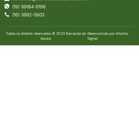
(19) 99184-6196
(16) 3662-0803
Todos os direitos reservados © 2025 Barracão do
Desenvolvido por Atlantic
Adubo
Digital