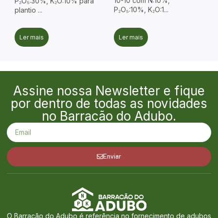
10-10 com N:10%,
P₂O₅:30%, K₂O:10% para
P₂O₅:10%, K₂O:1...
plantio ...
Ler mais
Ler mais
Assine nossa Newsletter e fique
por dentro de todas as novidades
no Barracão do Adubo.
Enviar
O Barracão do Adubo é referência no fornecimento de adubos