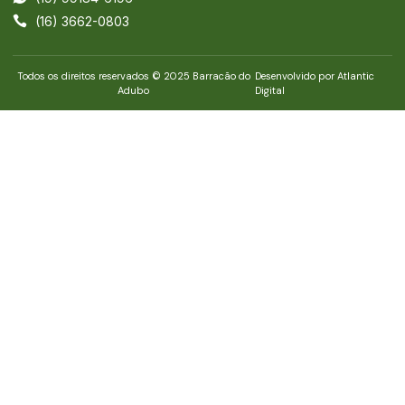
(16) 3662-0803
Todos os direitos reservados © 2025 Barracão do
Desenvolvido por Atlantic
Adubo
Digital